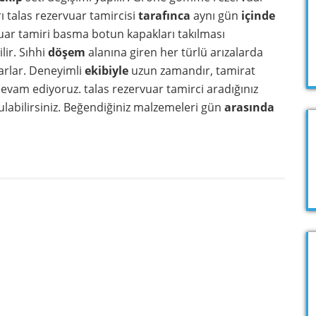
rı talas rezervuar tamircisi
tarafınca
aynı gün
içinde
ar tamiri basma botun kapakları takılması
lir. Sıhhi
döşem
alanına giren her türlü arızalarda
arlar. Deneyimli
ekibiyle
uzun zamandır, tamirat
vam ediyoruz. talas rezervuar tamirci aradığınız
labilirsiniz. Beğendiğiniz malzemeleri gün
arasında