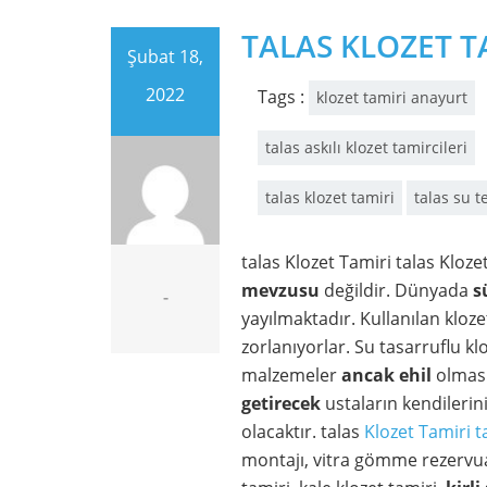
TALAS KLOZET T
Şubat 18,
2022
Tags :
klozet tamiri anayurt
talas askılı klozet tamircileri
talas klozet tamiri
talas su t
talas Klozet Tamiri talas Kloze
mevzusu
değildir. Dünyada
s
-
yayılmaktadır. Kullanılan kloze
zorlanıyorlar. Su tasarruflu k
malzemeler
ancak
ehil
olmas
getirecek
ustaların kendilerin
olacaktır. talas
Klozet Tamiri t
montajı, vitra gömme rezervua