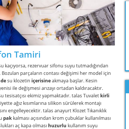
fon Tamiri
u kaçıyorsa, rezervuar sifonu suyu tutmadığından
 Bozulan parçaların contası değişimi her model için
nde
su klozetin
içerisine
akmaya başlar. Kesin
nisi ile değişmesi arızayı ortadan kaldıracaktır.
su tesisatçısı ekimiz yapmaktadır. talas Tuvalet
kirli
ziyette ağız kısımlarına silikon sürülerek montajı
ını engelleyecektir. talas anayurt Klozet Tıkanıklık
ğu
pak
kalması açısından krom çubuklar kullanılması
slukları aç kapa olması
huzurlu
kullanım suyu