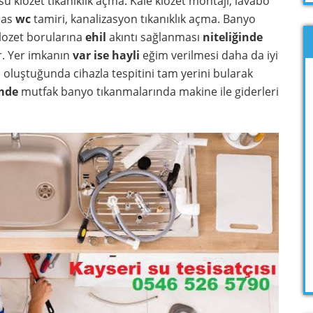
su klozet tıkanıklık açma. Kale klozet montajı, lavabo
alas
wc
tamiri, kanalizasyon tıkanıklık açma. Banyo
lozet borularına
ehil
akıntı sağlanması
niteliğinde
r. Yer imkanın
var ise
hayli
eğim verilmesi daha da iyi
ı oluştuğunda cihazla tespitini tam yerini bularak
mde
mutfak banyo tıkanmalarında makine ile giderleri