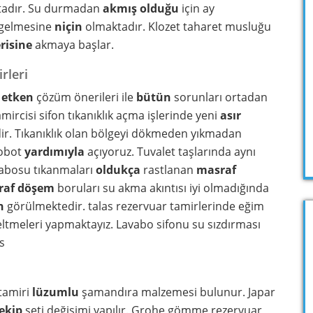
ktadır. Su durmadan
akmış olduğu
için ay
 gelmesine
niçin
olmaktadır. Klozet taharet musluğu
erisine
akmaya başlar.
rleri
ı
etken
çözüm önerileri ile
bütün
sorunları ortadan
amircisi sifon tıkanıklık açma işlerinde yeni
asır
ir. Tıkanıklık olan bölgeyi dökmeden yıkmadan
robot
yardımıyla
açıyoruz. Tuvalet taşlarında aynı
vabosu tıkanmaları
oldukça
rastlanan
masraf
raf
döşem
boruları su akma akıntısı iyi olmadığında
n
görülmektedir. talas rezervuar tamirlerinde eğim
ltmeleri yapmaktayız. Lavabo sifonu su sızdırması
s
tamiri
lüzumlu
şamandıra malzemesi bulunur. Japar
ekip
seti değişimi yapılır. Grohe gömme rezervuar