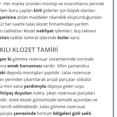
r. Her marka ürünleri montajı ve onarımlarını yerinde
ırken boru çapları
kirli
giderler için büyük olanları
içerisine
atılan maddeler tıkanıklık oluşturduğundan
z her saatte talas klozet firmamızdan yardım
 tadilatları klozet
nakliyat
işlemleri, duş teknesi
ütün
tadilat tamirat işlerinde
bizler
varız.
ILI KLOZET TAMİRİ
yor ki
gömme rezervuar sistemlerinde normale
sına
emek harcaması
vardır. Sifon şamandıra
eki
depoda montajları yapılıdır. talas rezervuar
ı yerinden çıkartılarak arızalı parçalar sökülür.
da mini vana
yardımıyla
depoya gelen suyu
ihtiyaç duyulan
nokta, çıkan rezervuar parçaları
ır. Askılı klozet günümüzde temizlik açısından ve
tercih edilmektedir. talas gömme rezervuar
pısıyla
çevresinde
hortum
bölgeleri
gizli saklı