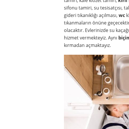
tamiri, kale klozet tamiri,
kirli
sifonu tamiri, su tesisatçısı, t
gideri tıkanıklığı açılması,
wc
k
tıkanmaların önüne geçecekti
olacaktır. Evlerinizde su kaçağ
hizmet vermekteyiz. Aynı
biçi
kırmadan açmaktayız.