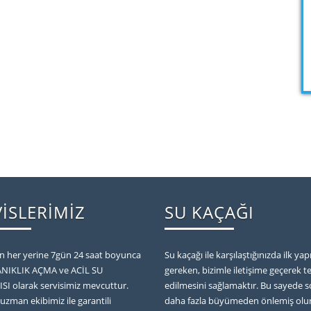
VİSLERİMİZ
SU KAÇAĞI
in her yerine 7gün 24 saat boyunca
Su kaçağı ile karşılaştığınızda ilk y
ANIKLIK AÇMA ve ACİL SU
gereken, bizimle iletişime geçerek te
SI olarak servisimiz mevcuttur.
edilmesini sağlamaktır. Bu sayede 
uzman ekibimiz ile garantili
daha fazla büyümeden önlemiş olu