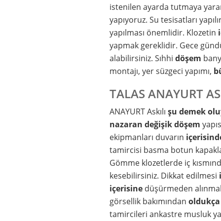
istenilen ayarda tutmaya yara
yapıyoruz. Su tesisatları yapıl
yapılması önemlidir. Klozetin
yapmak gereklidir. Gece gündü
alabilirsiniz. Sıhhi
döşem
banyo
montajı, yer süzgeci yapımı,
b
TALAS ANAYURT ASK
ANAYURT Askılı
şu demek olu
nazaran
değişik
döşem
yapı
ekipmanları duvarın
içerisind
tamircisi basma botun kapaklar
Gömme klozetlerde iç kısmın
kesebilirsiniz. Dikkat edilmesi
içerisine
düşürmeden alınmalıd
görsellik bakımından
oldukça
tamircileri ankastre musluk ya