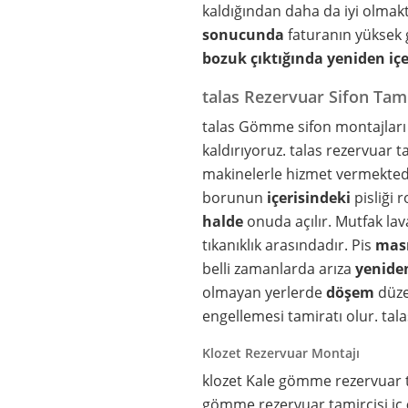
kaldığından daha da iyi olma
sonucunda
faturanın yüksek
bozuk çıktığında
yeniden
iç
talas Rezervuar Sifon Tami
talas Gömme sifon montajlar
kaldırıyoruz. talas rezervuar t
makinelerle hizmet vermekted
borunun
içerisindeki
pisliği 
halde
onuda açılır. Mutfak la
tıkanıklık arasındadır. Pis
mas
belli zamanlarda arıza
yenide
olmayan yerlerde
döşem
düze
engellemesi tamiratı olur. tala
Klozet Rezervuar Montajı
klozet Kale gömme rezervuar 
gömme rezervuar tamircisi iç