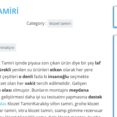
AMİRİ
Category :
klozet tamiri
esisatçısı
t Tamiri işinde piyasa son çıkan ürün diye bir şey
laf
ürekli
yenilen su ürünleri
etken
olarak her yere
t çeşitleri
o denli
fazla ki
insanoğlu
seçmekte
lozet olan her
vakit
tercih edilmelidir. Gelişen
ı
olası
olmuyor. Bunların montajını
meydana
i geliştirmesi daha iyi su tesisatını yapmasına
destek
alas
Klozet TamiriKaraköy sifon tamiri, grohe klozet
r tamiri, vitra klozet tamiri, siamp gömme rezervuar