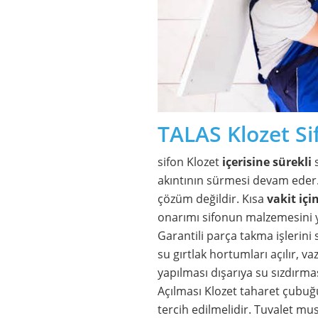
TALAS Klozet Si
sifon Klozet
içerisine
sürekli
s
akıntının sürmesi devam eder.
çözüm değildir. Kısa
vakit
içi
onarımı sifonun malzemesini ye
Garantili parça takma işlerini 
su gırtlak hortumları açılır, va
yapılması dışarıya su sızdırmas
Açılması Klozet taharet çubu
tercih edilmelidir. Tuvalet mu