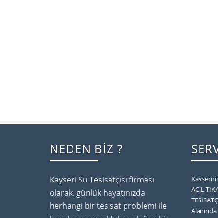
NEDEN BİZ ?
SER
Kayseri Su Tesisatçısı firması
Kayserin
ACİL TIK
olarak, günlük hayatınızda
TESİSATÇI
herhangi bir tesisat problemi ile
Alanında 