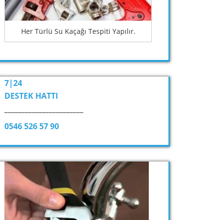
Her Türlü Su Kaçağı Tespiti Yapılır.
7|24
DESTEK HATTI
_______________________
0546 526 57 90